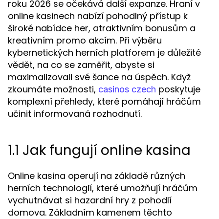
roku 2026 se očekává další expanze. Hraní v
online kasinech nabízí pohodlný přístup k
široké nabídce her, atraktivním bonusům a
kreativním promo akcím. Při výběru
kybernetických herních platforem je důležité
vědět, na co se zaměřit, abyste si
maximalizovali své šance na úspěch. Když
zkoumáte možnosti,
poskytuje
casinos czech
komplexní přehledy, které pomáhají hráčům
učinit informovaná rozhodnutí.
1.1 Jak fungují online kasina
Online kasina operují na základě různých
herních technologií, které umožňují hráčům
vychutnávat si hazardní hry z pohodlí
domova. Základním kamenem těchto