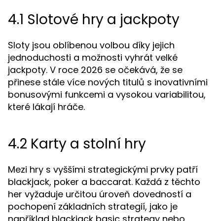
4.1 Slotové hry a jackpoty
Sloty jsou oblíbenou volbou díky jejich
jednoduchosti a možnosti vyhrát velké
jackpoty. V roce 2026 se očekává, že se
přinese stále více nových titulů s inovativními
bonusovými funkcemi a vysokou variabilitou,
které lákají hráče.
4.2 Karty a stolní hry
Mezi hry s vyššími strategickými prvky patří
blackjack, poker a baccarat. Každá z těchto
her vyžaduje určitou úroveň dovedností a
pochopení základních strategií, jako je
například blackjack basic strategy nebo