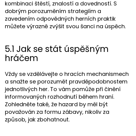
kombinaci štěstí, znalostí a dovedností. S
dobrým porozuměním strategiím a
zavedením odpovědných herních praktik
můžete výrazně zvýšit svou šanci na úspěch.
5.1 Jak se stát úspěšným
hráčem
Vždy se vzdělávejte o hracích mechanismech
a snažte se porozumět pravděpodobnostem
jednotlivých her. To vám pomůže při činění
informovaných rozhodnutí během hraní.
Zohledněte také, že hazard by měl být
považován za formu zábavy, nikoliv za
způsob, jak zbohatnout.