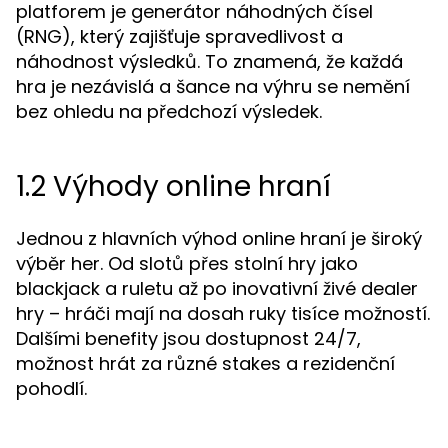
platforem je generátor náhodných čísel
(RNG), který zajišťuje spravedlivost a
náhodnost výsledků. To znamená, že každá
hra je nezávislá a šance na výhru se nemění
bez ohledu na předchozí výsledek.
1.2 Výhody online hraní
Jednou z hlavních výhod online hraní je široký
výběr her. Od slotů přes stolní hry jako
blackjack a ruletu až po inovativní živé dealer
hry – hráči mají na dosah ruky tisíce možností.
Dalšími benefity jsou dostupnost 24/7,
možnost hrát za různé stakes a rezidenční
pohodlí.