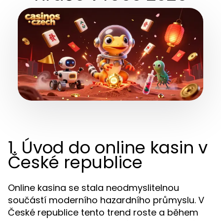
1. Úvod do online kasin v
České republice
Online kasina se stala neodmyslitelnou
součástí moderního hazardního průmyslu. V
České republice tento trend roste a během