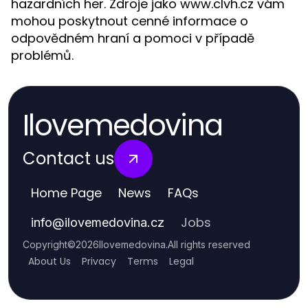
hazardních her. Zdroje jako www.clvh.cz vám
mohou poskytnout cenné informace o
odpovědném hraní a pomoci v případě
problémů.
Ilovemedovina
Contact us
Home Page
News
FAQs
Jobs
info
@
ilovemedovina.cz
Copyright
©
2026
Ilovemedovina
.
All rights reserved
About Us
Privacy
Terms
Legal