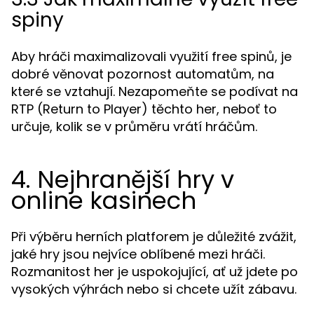
spiny
Aby hráči maximalizovali využití free spinů, je
dobré věnovat pozornost automatům, na
které se vztahují. Nezapomeňte se podívat na
RTP (Return to Player) těchto her, neboť to
určuje, kolik se v průměru vrátí hráčům.
4. Nejhranější hry v
online kasinech
Při výběru herních platforem je důležité zvážit,
jaké hry jsou nejvíce oblíbené mezi hráči.
Rozmanitost her je uspokojující, ať už jdete po
vysokých výhrách nebo si chcete užít zábavu.