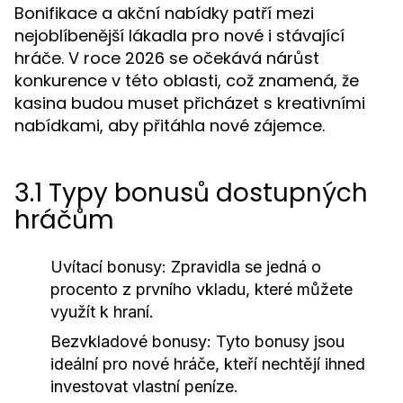
Bonifikace a akční nabídky patří mezi
nejoblíbenější lákadla pro nové i stávající
hráče. V roce 2026 se očekává nárůst
konkurence v této oblasti, což znamená, že
kasina budou muset přicházet s kreativními
nabídkami, aby přitáhla nové zájemce.
3.1 Typy bonusů dostupných
hráčům
Uvítací bonusy:
Zpravidla se jedná o
procento z prvního vkladu, které můžete
využít k hraní.
Bezvkladové bonusy:
Tyto bonusy jsou
ideální pro nové hráče, kteří nechtějí ihned
investovat vlastní peníze.