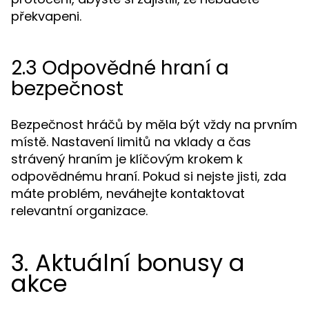
překvapeni.
2.3 Odpovědné hraní a
bezpečnost
Bezpečnost hráčů by měla být vždy na prvním
místě. Nastavení limitů na vklady a čas
strávený hraním je klíčovým krokem k
odpovědnému hraní. Pokud si nejste jisti, zda
máte problém, neváhejte kontaktovat
relevantní organizace.
3. Aktuální bonusy a
akce