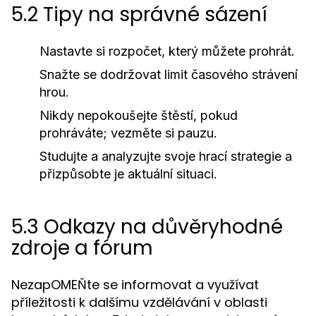
5.2 Tipy na správné sázení
Nastavte si rozpočet, který můžete prohrát.
Snažte se dodržovat limit časového strávení
hrou.
Nikdy nepokoušejte štěstí, pokud
prohráváte; vezměte si pauzu.
Studujte a analyzujte svoje hrací strategie a
přizpůsobte je aktuální situaci.
5.3 Odkazy na důvěryhodné
zdroje a fórum
NezapOMEŇte se informovat a využívat
příležitosti k dalšímu vzdělávání v oblasti