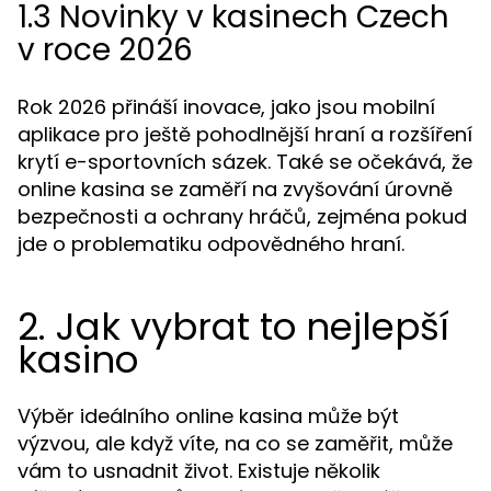
1.3 Novinky v kasinech Czech
v roce 2026
Rok 2026 přináší inovace, jako jsou mobilní
aplikace pro ještě pohodlnější hraní a rozšíření
krytí e-sportovních sázek. Také se očekává, že
online kasina se zaměří na zvyšování úrovně
bezpečnosti a ochrany hráčů, zejména pokud
jde o problematiku odpovědného hraní.
2. Jak vybrat to nejlepší
kasino
Výběr ideálního online kasina může být
výzvou, ale když víte, na co se zaměřit, může
vám to usnadnit život. Existuje několik