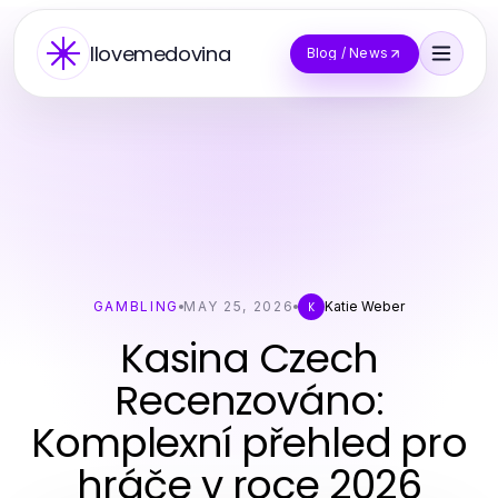
Ilovemedovina
Blog / News
GAMBLING
MAY 25, 2026
Katie Weber
K
Kasina Czech
Recenzováno:
Komplexní přehled pro
hráče v roce 2026